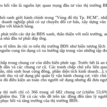
u hối vẫn là nguồn lực quan trọng đầu tư vào thị trường B
i ranh giới hành chính trong "Vùng đô thị Tp. HCM", nhất 
 doanh nghiệp phải có sự chuyển đổi cơ bản, xây dựng văn
hiệm với khách hàng.
phát triển các dự án BĐS xanh, thân thiện với môi trường, a
mà nhà đầu tư phải đáp ứng.
ếu tố tiềm ẩn rủi ro trên thị trường BĐS như hiện tượng lệch
 nguồn cung tín dụng có xu hướng tập trung vào những tập đ
 chấp trong chung cư còn diễn biến phức tạp. Trước hết là a
nh dân và các chung cư cũ. Các tranh chấp chủ yếu liên qua
ân, nhà sinh hoạt cộng đồng, phần diện tích kinh doanh...); 
 mức thu và sử dụng phí quản lý vận hành chung cư; việc chủ
ưa đủ điều kiện an toàn cho người sử dụng nhưng đã đưa ngư
y thì mới chỉ có 366 trong số 682 chung cư (chiếm 53,6
hiệm thu. Tất cả các vấn đề trên tác động đến tâm lý ngườ
h phục hồi và tăng trưởng của thị trường BĐS.