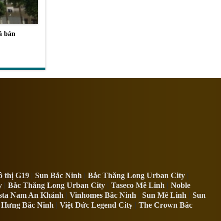
á bán
 thị G19
|
Sun Bắc Ninh
|
Bắc Thăng Long Urban City
|
y
|
Bắc Thăng Long Urban City
|
Taseco Mê Linh
|
Noble
sta Nam An Khánh
|
Vinhomes Bắc Ninh
|
Sun Mê Linh
|
Sun
 Hưng Bắc Ninh
|
Việt Đức Legend City
|
The Crown Bắc