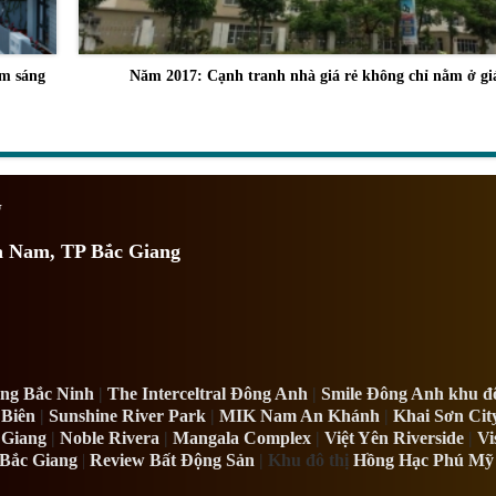
ểm sáng
Năm 2017: Cạnh tranh nhà giá rẻ không chỉ nằm ở gi
G
a Nam, TP Bắc Giang
ng Bắc Ninh
|
The Interceltral Đông Anh
|
Smile Đông Anh khu đô
 Biên
|
Sunshine River Park
|
MIK Nam An Khánh
|
Khai Sơn Cit
 Giang
|
Noble Rivera
|
Mangala Complex
|
Việt Yên Riverside
|
Vi
 Bắc Giang
|
Review Bất Động Sản
| Khu đô thị
Hồng Hạc Phú Mỹ