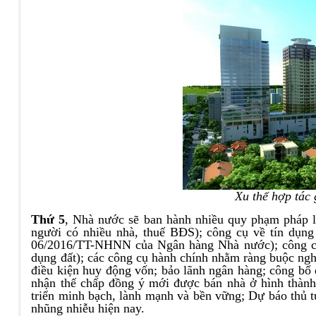
Xu thế hợp tác 
Thứ 5
, Nhà nước sẽ ban hành nhiều quy phạm pháp l
người có nhiều nhà, thuế BĐS); công cụ về tín dụng
06/2016/TT-NHNN của Ngân hàng Nhà nước); công cụ 
dụng đất); các công cụ hành chính nhằm ràng buộc ngh
điều kiện huy động vốn; bảo lãnh ngân hàng; công bố 
nhận thế chấp đồng ý mới được bán nhà ở hình thành 
triển minh bạch, lành mạnh và bền vững; Dự báo thủ t
nhũng nhiễu hiện nay.