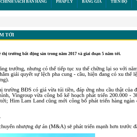
CHÍNH SÁCH BÁN HÀNG
PHÁP LÝ
BẢNG GIÁ
TIẾN ĐỘ
tới
M TỚI
hị trường bất động sản trong năm 2017 và giai đoạn 5 năm tới.
ăng trưởng, nhưng có thể tiếp tục xu thế chững lại so với n
hằm giải quyết sự lệch pha cung - cầu, hiện đang có xu thế l
ng).
ị trường BĐS có giá vừa túi tiền, đáp ứng nhu cầu thật của 
 hình, Vingroup vừa công bố kế hoạch phát triển 200.000 - 
m tới; Him Lam Land cũng mới công bố phát triển hàng ngàn 
.
 chuyển nhượng dự án (M&A) sẽ phát triển mạnh hơn trước đ