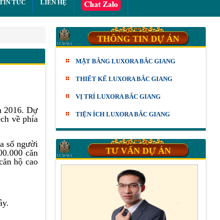
TIN TỨC
LIÊN HỆ
THÔNG TIN DỰ ÁN
MẶT BẰNG LUXORA BẮC GIANG
THIẾT KẾ LUXORA BẮC GIANG
VỊ TRÍ LUXORA BẮC GIANG
ăm 2016. Dự
TIỆN ÍCH LUXORA BẮC GIANG
ệch về phía
đa số người
TƯ VẤN DỰ ÁN
300.000 căn
căn hộ cao
ây.