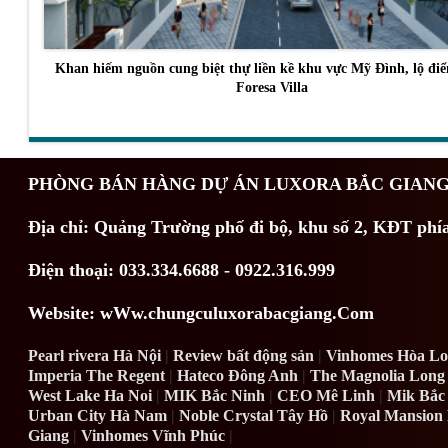
Khan hiếm nguồn cung biệt thự liền kề khu vực Mỹ Đình, lộ đi
Foresa Villa
PHÒNG BÁN HÀNG DỰ ÁN LUXORA BẮC GIAN
Địa chỉ:
Quảng Trường phố đi bộ, khu số 2, KĐT phí
Điện thoại: 033.334.6688 - 0922.316.999
Website: wWw.chungculuxorabacgiang.Com
Pearl rivera Hà Nội
|
Review bất động sản
|
Vinhomes Hòa Lo
Imperia The Regent
|
Hateco Đông Anh
|
The Magnolia Long
West Lake Ha Noi
|
MIK Bắc Ninh
|
CEO Mê Linh
|
Mik Bắc
Urban City Hà Nam
|
Noble Crystal Tây Hồ
|
Royal Mansion
Giang
|
Vinhomes Vĩnh Phúc
|