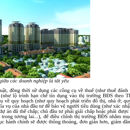
giữa các doanh nghiệp là tất yếu
uật, đồng thời sử dụng các công cụ về thuế (như thuế đánh
 (như lộ trình hạn chế tín dụng vào thị trường BĐS theo T
về quy hoạch (như quy hoạch phát triển đô thị, nhà ở; qu
ĩa vụ của nhà đầu tư để bảo vệ người tiêu dùng (như xác nh
dự án đã thế chấp; chủ đầu tư phải giải chấp hoặc phải đượ
trong tương lai...), để điều chỉnh thị trường BĐS nhằm mục
ục hành chính sẽ được thông thoáng, đơn giản hơn, giảm dần