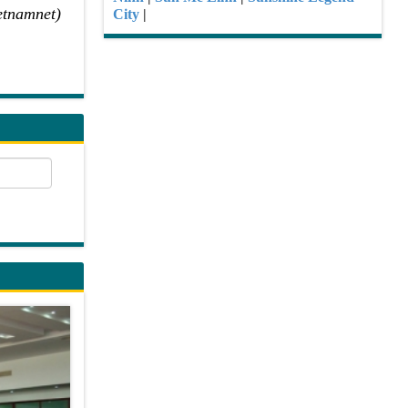
etnamnet)
City
|