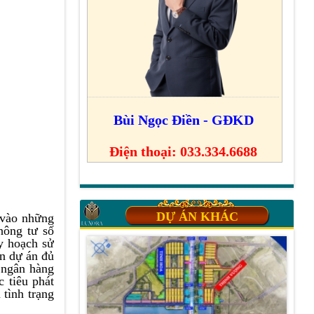
Bùi Ngọc Điền - GĐKD
Điện thoại: 033.334.6688
DỰ ÁN KHÁC
 vào những
hông tư số
y hoạch sử
ận dự án đủ
c ngân hàng
 tiêu phát
 tình trạng