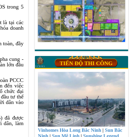
ĐS trong 5
là tại các
 hóa doanh
n toàn, đầy
 pha cung -
TIẾN ĐỘ THI CÔNG
oàn lớn đầu
n toàn PCCC
n đến việc
tổ chức đại
 đầu tư thế
ời dân vào
%) đã được
i dân, làm
Vinhomes Hòa Long Bắc Ninh
|
Sun Bắc
Ninh
|
Sun Mê Linh
|
Sunshine Legend