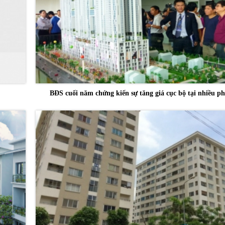
BĐS cuối năm chứng kiến sự tăng giá cục bộ tại nhiều p