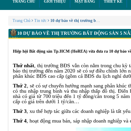
TRANG CHỦ
GIỚI THIỆU
MẶT BẰNG
THIẾT KẾ
Trang Chủ
Tin tức
10 dự báo về thị trường bất động sản 5 năm 
10 DỰ BÁO VỀ THỊ TRƯỜNG BẤT ĐỘNG SẢN 5 NĂ
Hiệp hội Bất động sản Tp.HCM (HoREA) vừa đưa ra 10 dự báo về t
Thứ nhất
, thị trường BĐS vẫn còn nằm trong chu kỳ t
báo thị trường đến năm 2020 sẽ có sự điều chỉnh lớn n
phân khúc BĐS cao cấp (gồm cả BĐS du lịch nghỉ dưỡ
Thứ 2
, sẽ có sự chuyển hướng mạnh sang phân khúc th
có thu nhập trung bình và thu nhập thấp đô thị. Điển
nhà có giá từ 700 triệu đến 1 tỷ đồng/căn trong 5 nă
cấp có giá trên dưới 1 tỷ/căn…
Thứ 3
, xu thế hợp tác giữa các doanh nghiệp là tất yếu
Thứ 4
, hoạt động mua bán, sáp nhập doanh nghiệp và