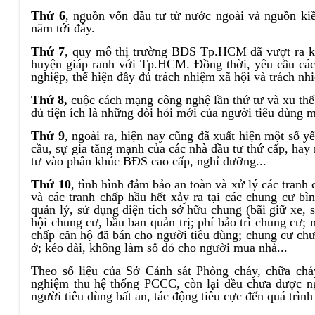
Thứ 6
, nguồn vốn đầu tư từ nước ngoài và nguồn kiề
năm tới đây.
Thứ 7
, quy mô thị trường BĐS Tp.HCM đã vượt ra khỏ
huyện giáp ranh với Tp.HCM. Đồng thời, yêu cầu các
nghiệp, thể hiện đầy đủ trách nhiệm xã hội và trách n
Thứ 8,
cuộc cách mạng công nghệ lần thứ tư và xu thế 
đủ tiện ích là những đòi hỏi mới của người tiêu dùng 
Thứ 9
, ngoài ra, hiện nay cũng đã xuất hiện một số y
cầu, sự gia tăng mạnh của các nhà đầu tư thứ cấp, hay
tư vào phân khúc BĐS cao cấp, nghỉ dưỡng...
Thứ 10
, tình hình đảm bảo an toàn và xử lý các tranh
và các tranh chấp hầu hết xảy ra tại các chung cư bì
quản lý, sử dụng diện tích sở hữu chung (bãi giữ xe, s
hội chung cư, bầu ban quản trị; phí bảo trì chung cư;
chấp căn hộ đã bán cho người tiêu dùng; chung cư ch
ở; kéo dài, không làm sổ đỏ cho người mua nhà...
Theo số liệu của Sở Cảnh sát Phòng cháy, chữa chá
nghiệm thu hệ thống PCCC, còn lại đều chưa được ng
người tiêu dùng bất an, tác động tiêu cực đến quá trìn