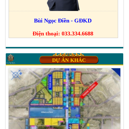
Bùi Ngọc Điền - GĐKD
Điện thoại: 033.334.6688
DỰ ÁN KHÁC