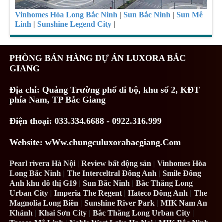
Vinhomes Hòa Long Bắc Ninh
|
Sun Bắc Ninh
|
Sun Mê
Linh
|
Sunshine Legend City
|
PHÒNG BÁN HÀNG DỰ ÁN LUXORA BẮC
GIANG
Địa chỉ:
Quảng Trường phố đi bộ, khu số 2, KĐT
phía Nam, TP Bắc Giang
Điện thoại: 033.334.6688 - 0922.316.999
Website: wWw.chungculuxorabacgiang.Com
Pearl rivera Hà Nội
|
Review bất động sản
|
Vinhomes Hòa
Long Bắc Ninh
|
The Interceltral Đông Anh
|
Smile Đông
Anh khu đô thị G19
|
Sun Bắc Ninh
|
Bắc Thăng Long
Urban City
|
Imperia The Regent
|
Hateco Đông Anh
|
The
Magnolia Long Biên
|
Sunshine River Park
|
MIK Nam An
Khánh
|
Khai Sơn City
|
Bắc Thăng Long Urban City
|