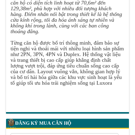
căn hộ có diện tích linh hoạt từ 70,6m² đến
129,38m², phù hợp với nhiều đối tượng khách
hàng. Điểm nhấn nổi bật trong thiết kế là hệ thống
cửa kính rộng, tối đa hóa ánh sáng tự nhiên và
không khí trong lành, cùng với các ban công
thoáng đãng.
Từng căn hộ được bố trí thông minh, đảm bảo sự
tiện nghi và thoải mái với nhiều loại hình sản phẩm
như 2PN, 3PN, 4PN và Duplex. Hệ thống vật liệu
và trang thiết bị cao cấp giúp khẳng định chất
lượng vượt trội, đáp ứng tiêu chuẩn sống cao cấp
của cư dân. Layout vuông vắn, không gian hợp lý
và bố trí hài hòa giữa các khu vực sinh hoạt là yếu
tố giúp tối ưu hóa trải nghiệm sống tại Luxora
ĐĂNG KÝ MUA CĂN HỘ