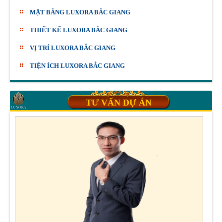
MẶT BẰNG LUXORA BẮC GIANG
THIẾT KẾ LUXORA BẮC GIANG
VỊ TRÍ LUXORA BẮC GIANG
TIỆN ÍCH LUXORA BẮC GIANG
TƯ VẤN DỰ ÁN