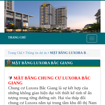
TRANG CHỦ
Toggle
navigatio
Trang Chủ
Thông tin dự án
MẶT BẰNG LUXORA BẮC GIANG
MẶT BẰNG LUXORA BẮC GIANG
🔰
MẶT BẰNG CHUNG CƯ LUXORA BẮC
GIANG
Chung cư Luxora Bắc Giang là sự kết hợp của
những không gian hiện đại với thiết kế tinh tế ấn
tượng trong từng đường nét. Hai tòa tháp đôi
chung cư Luxora nằm tại trung tâm khu đô thị Nam