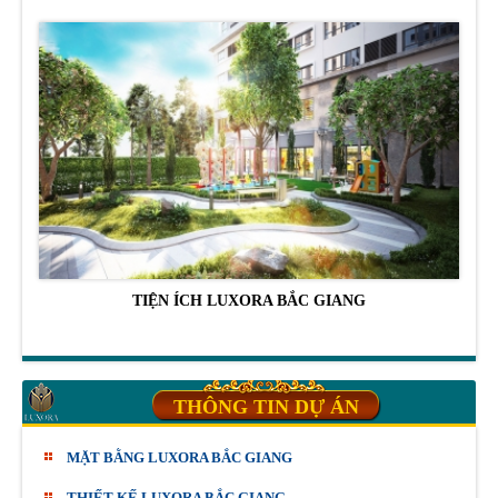
TIỆN ÍCH LUXORA BẮC GIANG
THÔNG TIN DỰ ÁN
MẶT BẰNG LUXORA BẮC GIANG
THIẾT KẾ LUXORA BẮC GIANG