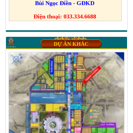
Bùi Ngọc Điền - GĐKD
Điện thoại: 033.334.6688
DỰ ÁN KHÁC