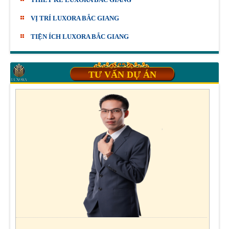
VỊ TRÍ LUXORA BẮC GIANG
TIỆN ÍCH LUXORA BẮC GIANG
TƯ VẤN DỰ ÁN