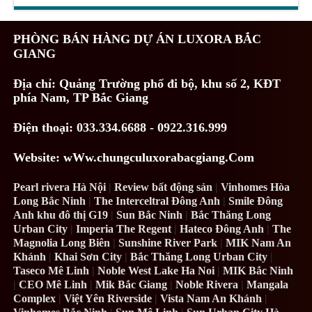
PHÒNG BÁN HÀNG DỰ ÁN LUXORA BẮC
GIANG
Địa chỉ:
Quảng Trường phố đi bộ, khu số 2, KĐT
phía Nam, TP Bắc Giang
Điện thoại: 033.334.6688 - 0922.316.999
Website: wWw.chungculuxorabacgiang.Com
Pearl rivera Hà Nội
|
Review bất động sản
|
Vinhomes Hòa
Long Bắc Ninh
|
The Interceltral Đông Anh
|
Smile Đông
Anh khu đô thị G19
|
Sun Bắc Ninh
|
Bắc Thăng Long
Urban City
|
Imperia The Regent
|
Hateco Đông Anh
|
The
Magnolia Long Biên
|
Sunshine River Park
|
MIK Nam An
Khánh
|
Khai Sơn City
|
Bắc Thăng Long Urban City
|
Taseco Mê Linh
|
Noble West Lake Ha Noi
|
MIK Bắc Ninh
|
CEO Mê Linh
|
Mik Bắc Giang
|
Noble Rivera
|
Mangala
Complex
|
Việt Yên Riverside
|
Vista Nam An Khánh
|