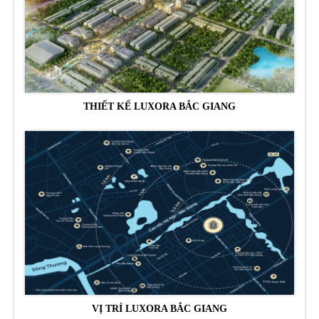
THIẾT KẾ LUXORA BẮC GIANG
VỊ TRÍ LUXORA BẮC GIANG