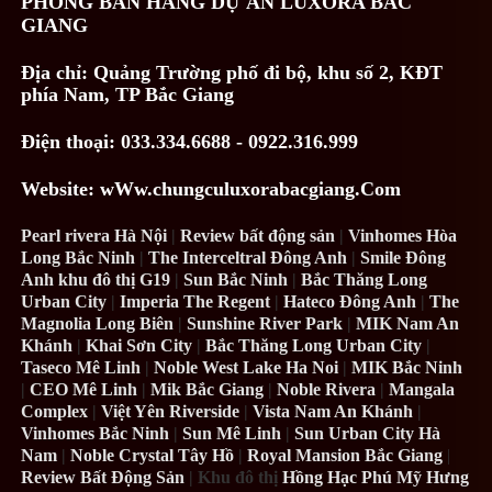
PHÒNG BÁN HÀNG DỰ ÁN LUXORA BẮC
GIANG
Địa chỉ:
Quảng Trường phố đi bộ, khu số 2, KĐT
phía Nam, TP Bắc Giang
Điện thoại: 033.334.6688 - 0922.316.999
Website: wWw.chungculuxorabacgiang.Com
Pearl rivera Hà Nội
|
Review bất động sản
|
Vinhomes Hòa
Long Bắc Ninh
|
The Interceltral Đông Anh
|
Smile Đông
Anh khu đô thị G19
|
Sun Bắc Ninh
|
Bắc Thăng Long
Urban City
|
Imperia The Regent
|
Hateco Đông Anh
|
The
Magnolia Long Biên
|
Sunshine River Park
|
MIK Nam An
Khánh
|
Khai Sơn City
|
Bắc Thăng Long Urban City
|
Taseco Mê Linh
|
Noble West Lake Ha Noi
|
MIK Bắc Ninh
|
CEO Mê Linh
|
Mik Bắc Giang
|
Noble Rivera
|
Mangala
Complex
|
Việt Yên Riverside
|
Vista Nam An Khánh
|
Vinhomes Bắc Ninh
|
Sun Mê Linh
|
Sun Urban City Hà
Nam
|
Noble Crystal Tây Hồ
|
Royal Mansion Bắc Giang
|
Review Bất Động Sản
| Khu đô thị
Hồng Hạc Phú Mỹ Hưng