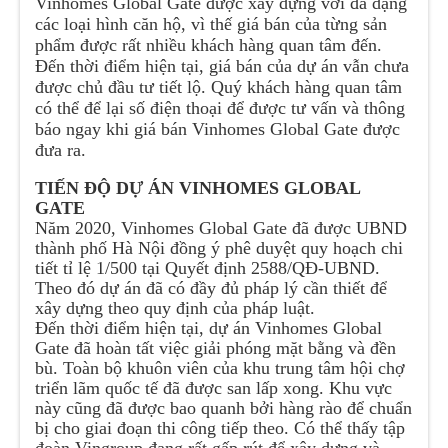
Vinhomes Global Gate được xây dựng với đa dạng
các loại hình căn hộ, vì thế giá bán của từng sản
phẩm được rất nhiều khách hàng quan tâm đến.
Đến thời điểm hiện tại, giá bán của dự án vẫn chưa
được chủ đầu tư tiết lộ. Quý khách hàng quan tâm
có thể để lại số điện thoại để được tư vấn và thông
báo ngay khi giá bán Vinhomes Global Gate được
đưa ra.
TIẾN ĐỘ DỰ ÁN VINHOMES GLOBAL
GATE
Năm 2020, Vinhomes Global Gate đã được UBND
thành phố Hà Nội đồng ý phê duyệt quy hoạch chi
tiết tỉ lệ 1/500 tại Quyết định 2588/QĐ-UBND.
Theo đó dự án đã có đầy đủ pháp lý cần thiết để
xây dựng theo quy định của pháp luật.
Đến thời điểm hiện tại, dự án Vinhomes Global
Gate đã hoàn tất việc giải phóng mặt bằng và đền
bù. Toàn bộ khuôn viên của khu trung tâm hội chợ
triển lãm quốc tế đã được san lấp xong. Khu vực
này cũng đã được bao quanh bởi hàng rào để chuẩn
bị cho giai đoạn thi công tiếp theo. Có thể thấy tập
đoàn Vingroup đang rất gấp rút để xây dựng và