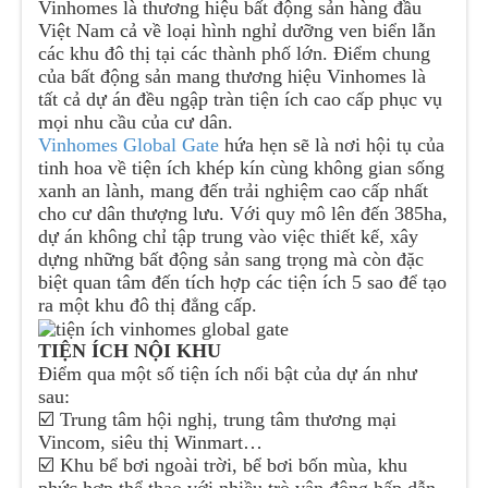
Vinhomes là thương hiệu bất động sản hàng đầu
Việt Nam cả về loại hình nghỉ dưỡng ven biển lẫn
các khu đô thị tại các thành phố lớn. Điểm chung
của bất động sản mang thương hiệu Vinhomes là
tất cả dự án đều ngập tràn tiện ích cao cấp phục vụ
mọi nhu cầu của cư dân.
Vinhomes Global Gate
hứa hẹn sẽ là nơi hội tụ của
tinh hoa về tiện ích khép kín cùng không gian sống
xanh an lành, mang đến trải nghiệm cao cấp nhất
cho cư dân thượng lưu. Với quy mô lên đến 385ha,
dự án không chỉ tập trung vào việc thiết kế, xây
dựng những bất động sản sang trọng mà còn đặc
biệt quan tâm đến tích hợp các tiện ích 5 sao để tạo
ra một khu đô thị đẳng cấp.
TIỆN ÍCH NỘI KHU
Điểm qua một số tiện ích nổi bật của dự án như
sau:
☑️ Trung tâm hội nghị, trung tâm thương mại
Vincom, siêu thị Winmart…
☑️ Khu bể bơi ngoài trời, bể bơi bốn mùa, khu