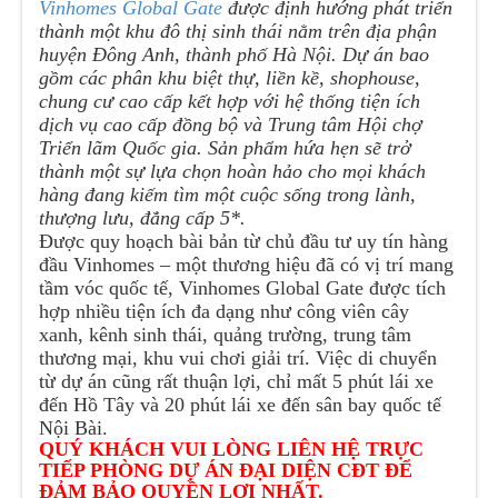
Vinhomes Global Gate
được định hướng phát triển
thành một khu đô thị sinh thái nằm trên địa phận
huyện Đông Anh, thành phố Hà Nội. Dự án bao
gồm các phân khu biệt thự, liền kề, shophouse,
chung cư cao cấp kết hợp với hệ thống tiện ích
dịch vụ cao cấp đồng bộ và Trung tâm Hội chợ
Triển lãm Quốc gia. Sản phẩm hứa hẹn sẽ trở
thành một sự lựa chọn hoàn hảo cho mọi khách
hàng đang kiếm tìm một cuộc sống trong lành,
thượng lưu, đẳng cấp 5*.
Được quy hoạch bài bản từ chủ đầu tư uy tín hàng
đầu Vinhomes – một thương hiệu đã có vị trí mang
tầm vóc quốc tế, Vinhomes Global Gate được tích
hợp nhiều tiện ích đa dạng như công viên cây
xanh, kênh sinh thái, quảng trường, trung tâm
thương mại, khu vui chơi giải trí. Việc di chuyển
từ dự án cũng rất thuận lợi, chỉ mất 5 phút lái xe
đến Hồ Tây và 20 phút lái xe đến sân bay quốc tế
Nội Bài.
QUÝ KHÁCH VUI LÒNG LIÊN HỆ TRỰC
TIẾP PHÒNG DỰ ÁN ĐẠI DIỆN CĐT ĐỂ
ĐẢM BẢO QUYỀN LỢI NHẤT.