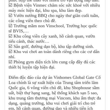
phức hợp thể thao với nhiều trò vận động hấp dẫn.
☑️ Bệnh viện Vinmec chăm sóc sức khoẻ với nhiều
máy móc hiện đại, khu spa, khu làm đẹp.
☑️ Vườn nướng BBQ cho ngày thư giãn cuối tuần,
các công viên theo chủ đề.
☑️ Trường mầm non Vinschool, Trường học quốc
tế BVIS,…
☑️ Khu công viên cây xanh, hồ cảnh quan, vườn
tiểu cảnh, thác nước…
☑️ Sân golf, đường dạo bộ, khu tập dưỡng sinh.
☑️ Khu vui chơi an toàn dành riêng cho các cư dân
nhí.
☑️ Phòng gym diện tích lớn cung cấp đầy đủ các
thiết bị luyện tập hiện đại.
Điểm độc đáo của dự án Vinhomes Global Gate Cổ
Loa chính là sự xuất hiện của Trung tâm triển lãm
Quốc gia, 6 vông viên chủ đề, khu Shophouse sầm
uất, biệt thự hạng sang, hệ thống khách sạn 5 sao,
khu trung tâm thương mại Vincom, khu ẩm thực đa
dạng, quảng trường, khu vui chơi giải trí cho trẻ
em, hồ cảnh quan, đường dạo và nhiều tiện ích