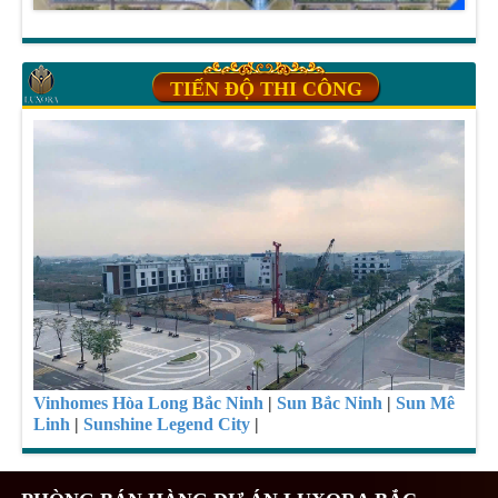
TIẾN ĐỘ THI CÔNG
Vinhomes Hòa Long Bắc Ninh
|
Sun Bắc Ninh
|
Sun Mê
Linh
|
Sunshine Legend City
|