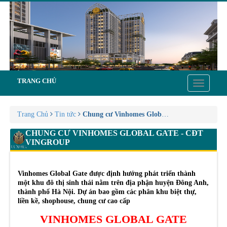
TRANG CHỦ
Toggle
navigatio
Trang Chủ
Tin tức
Chung cư Vinhomes Global Gate - CĐT Vingr
CHUNG CƯ VINHOMES GLOBAL GATE - CĐT
VINGROUP
Vinhomes Global Gate được định hướng phát triển thành
một khu đô thị sinh thái nằm trên địa phận huyện Đông Anh,
thành phố Hà Nội. Dự án bao gồm các phân khu biệt thự,
liền kề, shophouse, chung cư cao cấp
VINHOMES GLOBAL GATE