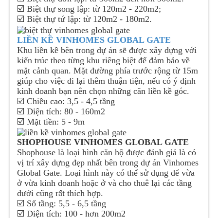
☑️ Biệt thự song lập: từ 120m2 - 220m2;
☑️ Biệt thự tứ lập: từ 120m2 - 180m2.
LIỀN KỀ VINHOMES GLOBAL GATE
Khu liền kề bên trong dự án sẽ được xây dựng với
kiến trúc theo từng khu riêng biệt để đảm bảo về
mặt cảnh quan. Mặt đường phía trước rộng từ 15m
giúp cho việc đi lại thêm thuận tiện, nếu có ý định
kinh doanh bạn nên chọn những căn liền kề góc.
☑️ Chiều cao: 3,5 - 4,5 tầng
☑️ Diện tích: 80 - 160m2
☑️ Mặt tiền: 5 - 9m
SHOPHOUSE VINHOMES GLOBAL GATE
Shophouse là loại hình căn hộ được đánh giá là có
vị trí xây dựng đẹp nhất bên trong dự án Vinhomes
Global Gate. Loại hình này có thể sử dụng để vừa
ở vừa kinh doanh hoặc ở và cho thuê lại các tầng
dưới cũng rất thích hợp.
☑️ Số tầng: 5,5 - 6,5 tầng
☑️ Diện tích: 100 - hơn 200m2