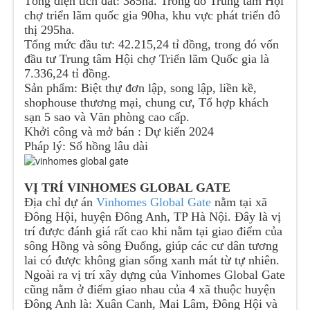
Tổng diện tích đất:
385ha. Trong đó Trung tâm Hội
chợ triển lãm quốc gia 90ha, khu vực phát triển đô
thị 295ha.
Tổng mức đầu tư:
42.215,24 tỉ đồng, trong đó vốn
đầu tư Trung tâm Hội chợ Triển lãm Quốc gia là
7.336,24 tỉ đồng.
Sản phẩm:
Biệt thự đơn lập, song lập, liền kề,
shophouse thương mại, chung cư, Tổ hợp khách
sạn 5 sao và Văn phòng cao cấp.
Khởi công và mở bán
: Dự kiến 2024
Pháp lý:
Sổ hồng lâu dài
VỊ TRÍ VINHOMES GLOBAL GATE
Địa chỉ dự án
Vinhomes Global Gate
nằm tại xã
Đông Hội, huyện Đông Anh, TP Hà Nội. Đây là vị
trí được đánh giá rất cao khi nằm tại giao điểm của
sông Hồng và sông Đuống, giúp các cư dân tương
lai có được không gian sống xanh mát từ tự nhiên.
Ngoài ra vị trí xây dựng của Vinhomes Global Gate
cũng nằm ở điểm giao nhau của 4 xã thuộc huyện
Đông Anh là: Xuân Canh, Mai Lâm, Đông Hội và