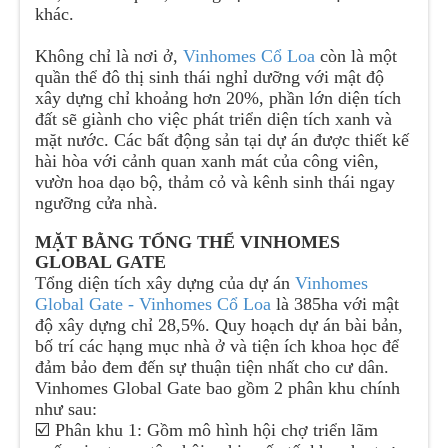
khác.
Không chỉ là nơi ở,
Vinhomes Cổ Loa
còn là một
quần thể đô thị sinh thái nghỉ dưỡng với mật độ
xây dựng chỉ khoảng hơn 20%, phần lớn diện tích
đất sẽ giành cho việc phát triển diện tích xanh và
mặt nước. Các bất động sản tại dự án được thiết kế
hài hòa với cảnh quan xanh mát của công viên,
vườn hoa dạo bộ, thảm cỏ và kênh sinh thái ngay
ngưỡng cửa nhà.
MẶT BẰNG TỔNG THỂ VINHOMES
GLOBAL GATE
Tổng diện tích xây dựng của dự án
Vinhomes
Global Gate - Vinhomes Cổ Loa
là 385ha với mật
độ xây dựng chỉ 28,5%. Quy hoạch dự án bài bản,
bố trí các hạng mục nhà ở và tiện ích khoa học để
đảm bảo đem đến sự thuận tiện nhất cho cư dân.
Vinhomes Global Gate bao gồm 2 phân khu chính
như sau:
☑️ Phân khu 1: Gồm mô hình hội chợ triển lãm