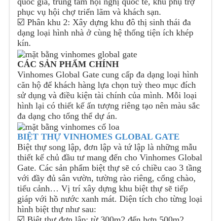
quốc gia, trung tâm hội nghị quốc tế, khu phụ trợ
phục vụ hội chợ triển lãm và khách sạn.
☑️ Phân khu 2: Xây dựng khu đô thị sinh thái đa
dạng loại hình nhà ở cùng hệ thống tiện ích khép
kín.
CÁC SẢN PHẨM CHÍNH
Vinhomes Global Gate cung cấp đa dạng loại hình
căn hộ để khách hàng lựa chọn tuỳ theo mục đích
sử dụng và điều kiện tài chính của mình. Mỗi loại
hình lại có thiết kế ấn tượng riêng tạo nên màu sắc
đa dạng cho tổng thể dự án.
BIỆT THỰ VINHOMES GLOBAL GATE
Biệt thự song lập, đơn lập và tứ lập là những mẫu
thiết kế chủ đầu tư mang đến cho Vinhomes Global
Gate. Các sản phẩm biệt thự sẽ có chiều cao 3 tầng
với đầy đủ sân vườn, tường rào riêng, cổng chào,
tiểu cảnh… Vị trí xây dựng khu biệt thự sẽ tiếp
giáp với hồ nước xanh mát. Diện tích cho từng loại
hình biệt thự như sau:
☑️ Biệt thự đơn lập: từ 300m2 đến hơn 500m2.