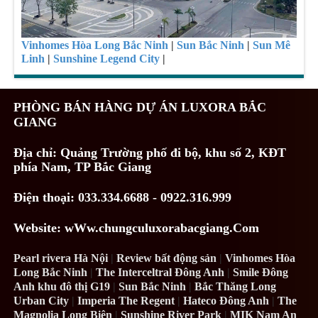
Vinhomes Hòa Long Bắc Ninh
|
Sun Bắc Ninh
|
Sun Mê
Linh
|
Sunshine Legend City
|
PHÒNG BÁN HÀNG DỰ ÁN LUXORA BẮC
GIANG
Địa chỉ:
Quảng Trường phố đi bộ, khu số 2, KĐT
phía Nam, TP Bắc Giang
Điện thoại: 033.334.6688 - 0922.316.999
Website: wWw.chungculuxorabacgiang.Com
Pearl rivera Hà Nội
|
Review bất động sản
|
Vinhomes Hòa
Long Bắc Ninh
|
The Interceltral Đông Anh
|
Smile Đông
Anh khu đô thị G19
|
Sun Bắc Ninh
|
Bắc Thăng Long
Urban City
|
Imperia The Regent
|
Hateco Đông Anh
|
The
Magnolia Long Biên
|
Sunshine River Park
|
MIK Nam An