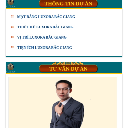
THÔNG TIN DỰ ÁN
MẶT BẰNG LUXORA BẮC GIANG
THIẾT KẾ LUXORA BẮC GIANG
VỊ TRÍ LUXORA BẮC GIANG
TIỆN ÍCH LUXORA BẮC GIANG
TƯ VẤN DỰ ÁN