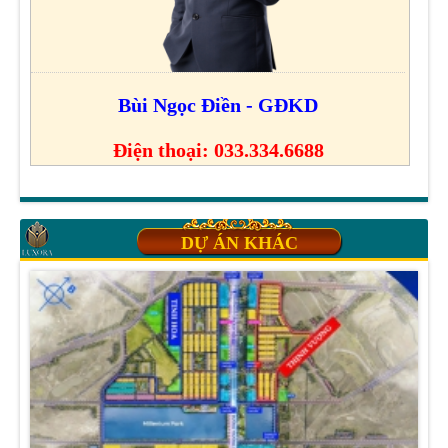
Bùi Ngọc Điền - GĐKD
Điện thoại: 033.334.6688
DỰ ÁN KHÁC