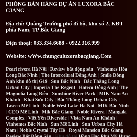
PHÒNG BÁN HÀNG DỰ ÁN LUXORA BẮC
GIANG
Địa chỉ:
Quảng Trường phố đi bộ, khu số 2, KĐT
phía Nam, TP Bắc Giang
Điện thoại: 033.334.6688 - 0922.316.999
Website: wWw.chungculuxorabacgiang.Com
Pearl rivera Hà Nội
|
Review bất động sản
|
Vinhomes Hòa
Long Bắc Ninh
|
The Interceltral Đông Anh
|
Smile Đông
Anh khu đô thị G19
|
Sun Bắc Ninh
|
Bắc Thăng Long
Urban City
|
Imperia The Regent
|
Hateco Đông Anh
|
The
Magnolia Long Biên
|
Sunshine River Park
|
MIK Nam An
Khánh
|
Khai Sơn City
|
Bắc Thăng Long Urban City
|
Taseco Mê Linh
|
Noble West Lake Ha Noi
|
MIK Bắc Ninh
|
CEO Mê Linh
|
Mik Bắc Giang
|
Noble Rivera
|
Mangala
Complex
|
Việt Yên Riverside
|
Vista Nam An Khánh
|
Vinhomes Bắc Ninh
|
Sun Mê Linh
|
Sun Urban City Hà
Nam
|
Noble Crystal Tây Hồ
|
Royal Mansion Bắc Giang
|
Review Bất Động Sản
| Khu đô thị
Hồng Hạc Phú Mỹ Hưng