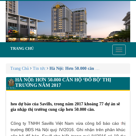
TRANG CHỦ
Toggle
navigatio
Trang Chủ
Tin tức
Hà Nội: Hơn 50.000 căn hộ ‘đổ bộ’ thị trườn
HÀ NỘI: HƠN 50.000 CĂN HỘ ‘ĐỔ BỘ’ THỊ
TRƯỜNG NĂM 2017
heo dự báo của Savills, trong năm 2017 khoảng 77 dự án sẽ
gia nhập thị trường cung cấp hơn 50.000 căn.
Công ty TNHH Savills Việt Nam vừa công bố báo cáo
t
hị
trường BĐS Hà Nội quý IV/2016. Ghi nhận trên phân khúc