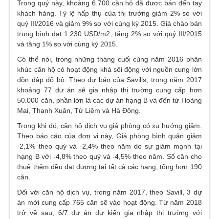
Trong quý này, khoảng 6.700 căn hộ đã được bán đến tay
khách hàng. Tỷ lệ hấp thụ của thị trường giảm 2% so với
quý III/2016 và giảm 9% so với cùng kỳ 2015. Giá chào bán
trung bình đạt 1.230 USD/m2, tăng 2% so với quý III/2015
và tăng 1% so với cùng kỳ 2015.
Có thể nói, trong những tháng cuối cùng năm 2016 phân
khúc căn hộ có hoạt động khá sôi động với nguồn cung lớn
dồn dập đổ bộ. Theo dự báo của Savills, trong năm 2017
khoảng 77 dự án sẽ gia nhập thị trường cung cấp hơn
50.000 căn, phần lớn là các dự án hạng B và đến từ Hoàng
Mai, Thanh Xuân, Từ Liêm và Hà Đông.
Trong khi đó, căn hộ dịch vụ giá phòng có xu hướng giảm.
Theo báo cáo của đơn vị này, Giá phòng bình quân giảm
-2,1% theo quý và -2,4% theo năm do sự giảm mạnh tại
hạng B với -4,8% theo quý và -4,5% theo năm. Số căn cho
thuê thêm đều đạt dương tại tất cả các hạng, tổng hơn 190
căn.
Đối với căn hộ dịch vụ, trong năm 2017, theo Savill, 3 dự
án mới cung cấp 765 căn sẽ vào hoạt động. Từ năm 2018
trở về sau, 6/7 dự án dự kiến gia nhập thị trường với