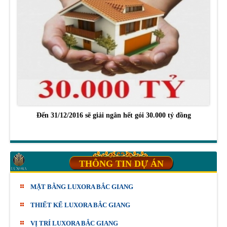
Đến 31/12/2016 sẽ giải ngân hết gói 30.000 tỷ đồng
THÔNG TIN DỰ ÁN
MẶT BẰNG LUXORA BẮC GIANG
THIẾT KẾ LUXORA BẮC GIANG
VỊ TRÍ LUXORA BẮC GIANG